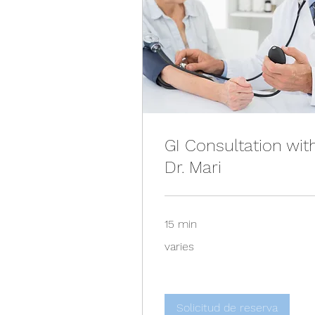
GI Consultation wit
Dr. Mari
15 min
varies
varies
Solicitud de reserva