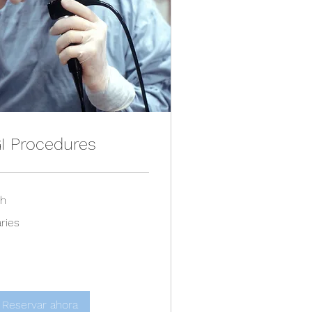
I Procedures
 h
ies
ries
Reservar ahora