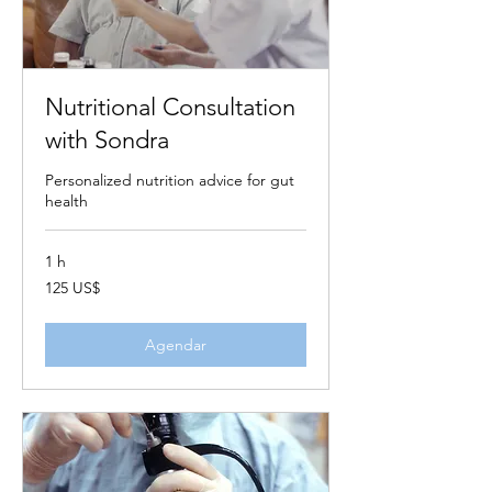
Nutritional Consultation
with Sondra
Personalized nutrition advice for gut
health
1 h
125
125 US$
dólares
dos
Estados
Unidos
Agendar