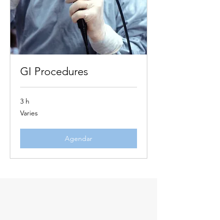
GI Procedures
3 h
Varies
Varies
Agendar